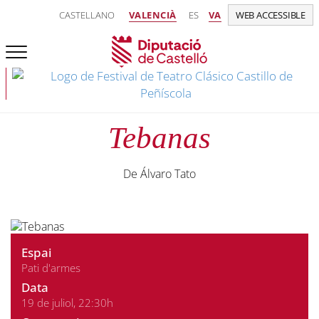
CASTELLANO
VALENCIÀ
ES
VA
WEB ACCESSIBLE
Tebanas
De Álvaro Tato
Espai
Pati d'armes
Data
19 de juliol, 22:30h