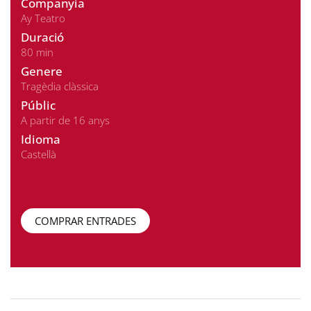
Companyia
Ay Teatro
Duració
80 min
Genere
Tragèdia clàssica
Públic
A partir de 16 anys
Idioma
Castellà
COMPRAR ENTRADES