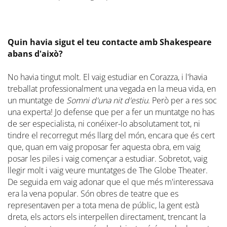
Quin havia sigut el teu contacte amb Shakespeare
abans d'això?
No havia tingut molt. El vaig estudiar en Corazza, i l'havia
treballat professionalment una vegada en la meua vida, en
un muntatge de
Somni d'una nit d'estiu
. Però per a res soc
una experta! Jo defense que per a fer un muntatge no has
de ser especialista, ni conéixer-lo absolutament tot, ni
tindre el recorregut més llarg del món, encara que és cert
que, quan em vaig proposar fer aquesta obra, em vaig
posar les piles i vaig començar a estudiar. Sobretot, vaig
llegir molt i vaig veure muntatges de The Globe Theater.
De seguida em vaig adonar que el que més m'interessava
era la vena popular. Són obres de teatre que es
representaven per a tota mena de públic, la gent està
dreta, els actors els interpel·len directament, trencant la