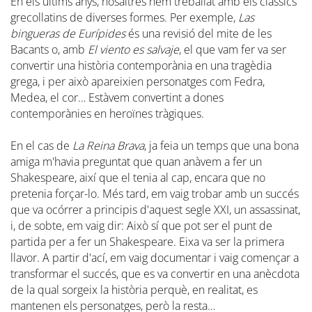
En els últims anys, nosaltres hem treballat amb els clàssics
grecollatins de diverses formes. Per exemple,
Las
bingueras de Eurípides
és una revisió del mite de les
Bacants o, amb
El viento es salvaje
, el que vam fer va ser
convertir una història contemporània en una tragèdia
grega, i per això apareixien personatges com Fedra,
Medea, el cor… Estàvem convertint a dones
contemporànies en heroïnes tràgiques.
En el cas de
La Reina Brava
, ja feia un temps que una bona
amiga m'havia preguntat que quan anàvem a fer un
Shakespeare, així que el tenia al cap, encara que no
pretenia forçar-lo. Més tard, em vaig trobar amb un succés
que va ocórrer a principis d'aquest segle XXI, un assassinat,
i, de sobte, em vaig dir: Això sí que pot ser el punt de
partida per a fer un Shakespeare. Eixa va ser la primera
llavor. A partir d'ací, em vaig documentar i vaig començar a
transformar el succés, que es va convertir en una anècdota
de la qual sorgeix la història perquè, en realitat, es
mantenen els personatges, però la resta…