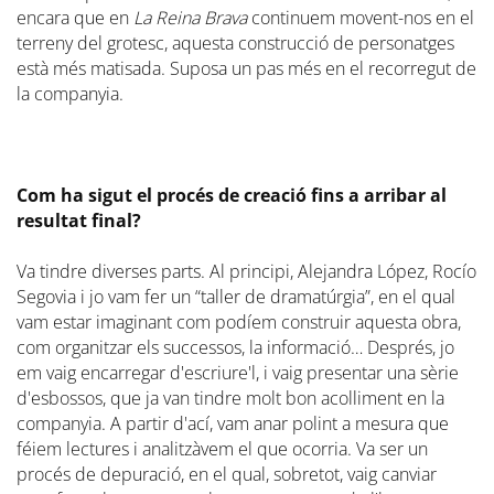
encara que en
La Reina Brava
continuem movent-nos en el
terreny del grotesc, aquesta construcció de personatges
està més matisada. Suposa un pas més en el recorregut de
la companyia.
Com ha sigut el procés de creació fins a arribar al
resultat final?
Va tindre diverses parts. Al principi, Alejandra López, Rocío
Segovia i jo vam fer un “taller de dramatúrgia”, en el qual
vam estar imaginant com podíem construir aquesta obra,
com organitzar els successos, la informació… Després, jo
em vaig encarregar d'escriure'l, i vaig presentar una sèrie
d'esbossos, que ja van tindre molt bon acolliment en la
companyia. A partir d'ací, vam anar polint a mesura que
féiem lectures i analitzàvem el que ocorria. Va ser un
procés de depuració, en el qual, sobretot, vaig canviar