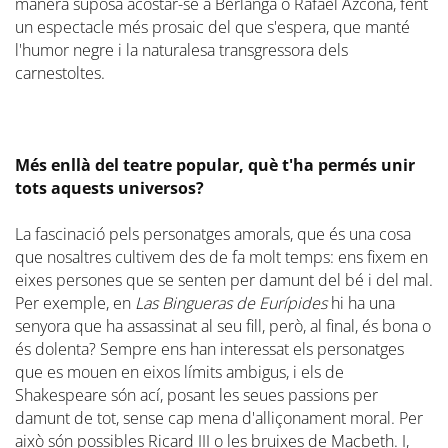
manera suposa acostar-se a Berlanga o Rafael Azcona, fent
un espectacle més prosaic del que s'espera, que manté
l'humor negre i la naturalesa transgressora dels
carnestoltes.
Més enllà del teatre popular, què t'ha permés unir
tots aquests universos?
La fascinació pels personatges amorals, que és una cosa
que nosaltres cultivem des de fa molt temps: ens fixem en
eixes persones que se senten per damunt del bé i del mal.
Per exemple, en
Las Bingueras de Eurípides
hi ha una
senyora que ha assassinat al seu fill, però, al final, és bona o
és dolenta? Sempre ens han interessat els personatges
que es mouen en eixos límits ambigus, i els de
Shakespeare són ací, posant les seues passions per
damunt de tot, sense cap mena d'alliçonament moral. Per
això són possibles Ricard III o les bruixes de Macbeth. I,