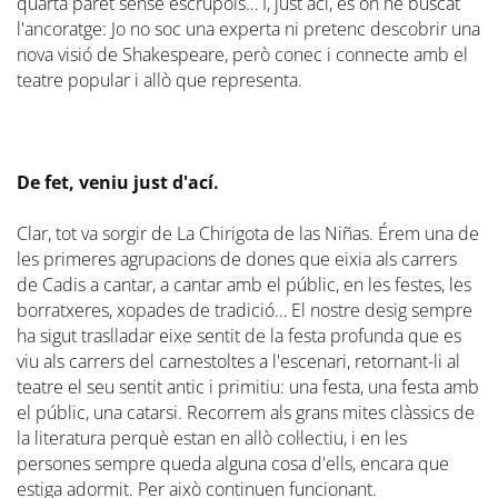
quarta paret sense escrúpols… I, just ací, és on he buscat
l'ancoratge: Jo no soc una experta ni pretenc descobrir una
nova visió de Shakespeare, però conec i connecte amb el
teatre popular i allò que representa.
De fet, veniu just d'ací.
Clar, tot va sorgir de La Chirigota de las Niñas. Érem una de
les primeres agrupacions de dones que eixia als carrers
de Cadis a cantar, a cantar amb el públic, en les festes, les
borratxeres, xopades de tradició… El nostre desig sempre
ha sigut traslladar eixe sentit de la festa profunda que es
viu als carrers del carnestoltes a l'escenari, retornant-li al
teatre el seu sentit antic i primitiu: una festa, una festa amb
el públic, una catarsi. Recorrem als grans mites clàssics de
la literatura perquè estan en allò col·lectiu, i en les
persones sempre queda alguna cosa d'ells, encara que
estiga adormit. Per això continuen funcionant.