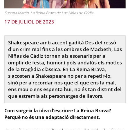
Susana Martín, La Reina Brava de Las Niñas de Cádiz
17 DE JULIOL DE 2025
Shakespeare amb accent gadità Des del ressò
d'un crim real fins a les ombres de Macbeth, Las
Niñas de Cádiz tornen als escenaris per a
omplir de festa, humor i pols andalús els motles
de la tragèdia clàssica. En La Reina Brava,
s'acosten a Shakespeare no per a repetir-lo,
sinó per a recordar-nos que el que ens fa mal,
ens mou o ens espenta hui, no és tan distint del
que estremia als personatges de llavors.
Com sorgeix la idea d'escriure La Reina Brava?
Perquè no és una adaptació directament.