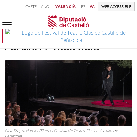
CASTELLANO
VALENCIÀ
ES
VA
WEB ACCESSIBLE
POEMA: EL TRON ROIG
Pilar Diago, Hamlet.02 en el Festival de Teatro Clásico Castillo de
Peñíscola